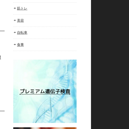
筋トレ
美容
自転車
食事
盤