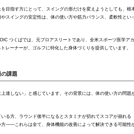
上を目指す方にとって、スイングの形だけを変えようとしても、根
離やスイングの安定性は、体の使い方や筋力バランス、柔軟性とい
。
STOIC つくばでは、元プロアスリートであり、全米スポーツ医学ア
有するトレーナーが、ゴルフに特化した身体づくりを提供しています。
通の課題
に上達しない」と感じています。その背景には、体の使い方の問題
ている方、ラウンド後半になるとスタミナが切れてスコアが崩れる
い方――これらは全て、身体機能の改善によって解決できる可能性