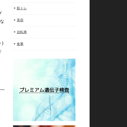
筋トレ
プ
美容
殊な
自転車
)
食事
を
」