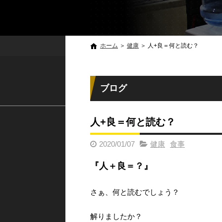
ホーム
＞
健康
＞
人+良＝何と読む？
ブログ
人+良＝何と読む？
2020/01/07
健康
食事
『人＋良＝？』
さぁ、何と読むでしょう？
解りましたか？